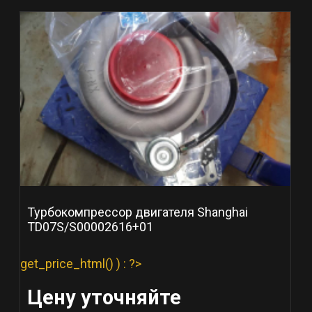
Турбокомпрессор двигателя Shanghai
TD07S/S00002616+01
get_price_html() ) : ?>
Цену уточняйте