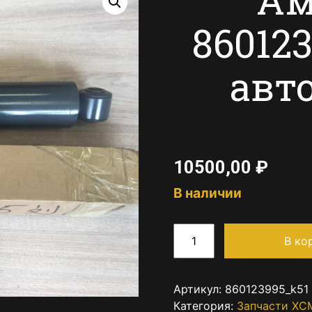
86012
авт
10500,00
₽
В наличии
В ко
Артикул:
860123995_k51
Категория:
Запчасти XC