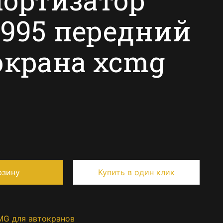
3995 передний
окрана xcmg
рзину
Купить в один клик
MG для автокранов