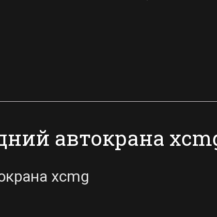
дний автокрана xcm
окрана xcmg