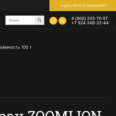
ЗАДАТЬ ВОПРОС МЕНЕДЖЕРУ
Search Button
Введите
8 (800) 333-70-57
ключевое
+7 924 348-23-44
слово
или
номер
продукта
ъёмность 100 т
ран ZOOMLION