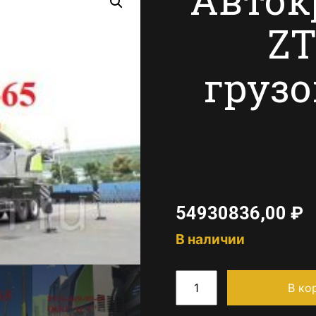
ZT
груз
54930836,00
₽
В наличии
В ко