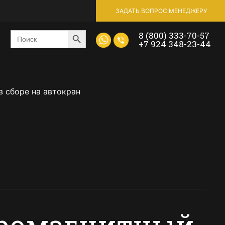
ЗАДАТЬ ВОПРОС МЕНЕДЖЕРУ
Search Button
Введите
8 (800) 333-70-57
ключевое
+7 924 348-23-44
слово
или
номер
продукта
в сборе на автокран
тромагнитный