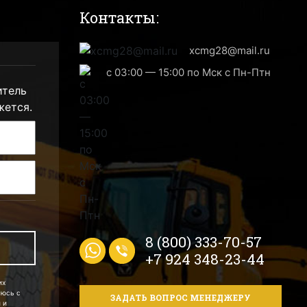
Контакты:
xcmg28@mail.ru
с 03:00 — 15:00 по Мск с Пн-Птн
итель
жется.
8 (800) 333-70-57
+7 924 348-23-44
их
аюсь с
ЗАДАТЬ ВОПРОС МЕНЕДЖЕРУ
 и