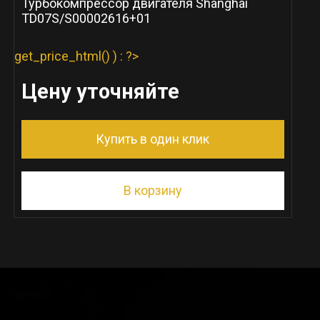
Турбокомпрессор двигателя Shanghai
TD07S/S00002616+01
get_price_html() ) : ?>
Цену уточняйте
Купить в один клик
В корзину