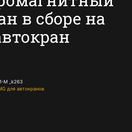
ан в сборе на
автокран
1-M _k263
MG для автокранов