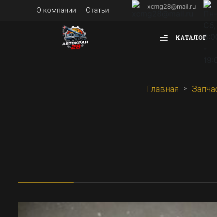
xcmg28@mail.ru
О компании
Статьи
КАТАЛОГ
Главная
Запча