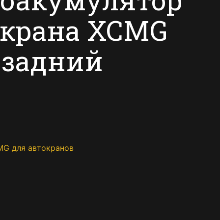
окрана XCMG
задний
MG для автокранов