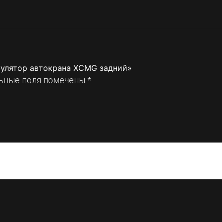
мулятор автокрана XCMG задний»
ьные поля помечены
*