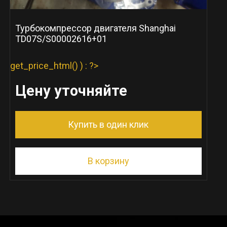
Турбокомпрессор двигателя Shanghai
TD07S/S00002616+01
get_price_html() ) : ?>
Цену уточняйте
Купить в один клик
В корзину