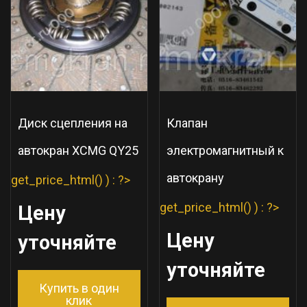
Диск сцепления на
Клапан
автокран XCMG QY25
электромагнитный к
автокрану
get_price_html() ) : ?>
get_price_html() ) : ?>
Цену
Цену
уточняйте
уточняйте
Купить в один
клик