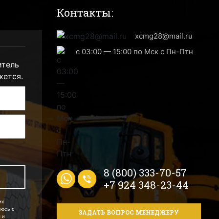
Контакты:
xcmg28@mail.ru
с 03:00 — 15:00 по Мск с Пн-Птн
итель
жется.
8 (800) 333-70-57
+7 924 348-23-44
их
аюсь с
ЗАДАТЬ ВОПРОС МЕНЕДЖЕРУ
 и