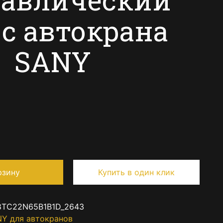
с автокрана
SANY
рзину
Купить в один клик
8TC22N65B1B1D_2643
NY для автокранов