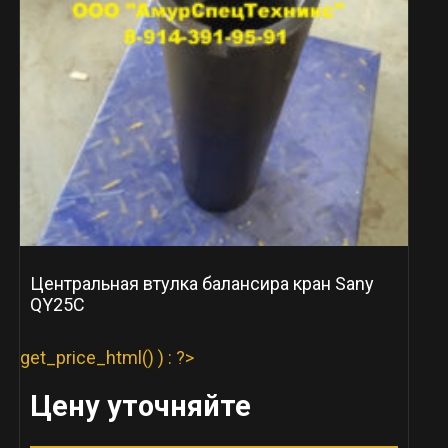
Центральная втулка балансира кран Sany
QY25C
get_price_html() ) : ?>
Цену уточняйте