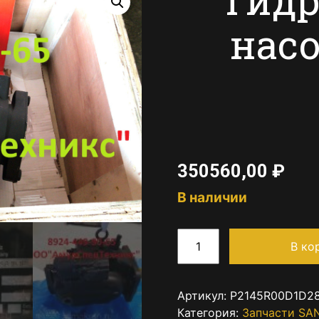
насо
350560,00
₽
В наличии
В ко
Артикул:
P2145R00D1D2
Категория:
Запчасти SA