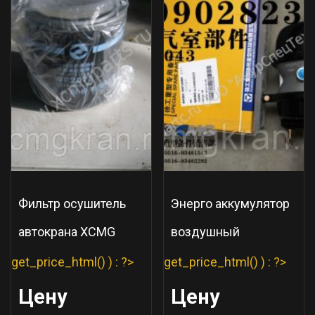
Фильтр осушитель
Энерго аккумулятор
автокрана XCMG
воздушный
get_price_html() ) : ?>
get_price_html() ) : ?>
Цену
Цену