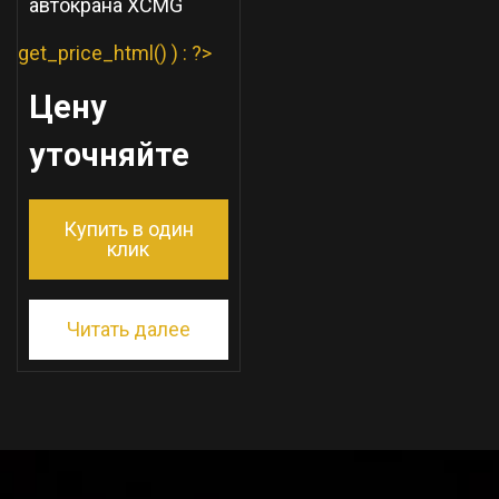
автокрана XCMG
get_price_html() ) : ?>
Цену
уточняйте
Купить в один
клик
Читать далее