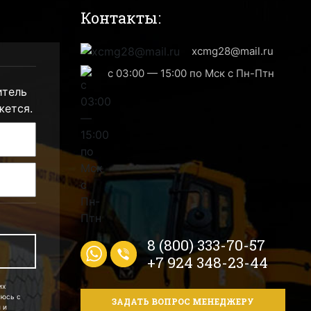
Контакты:
xcmg28@mail.ru
с 03:00 — 15:00 по Мск с Пн-Птн
итель
жется.
8 (800) 333-70-57
+7 924 348-23-44
их
аюсь с
ЗАДАТЬ ВОПРОС МЕНЕДЖЕРУ
 и