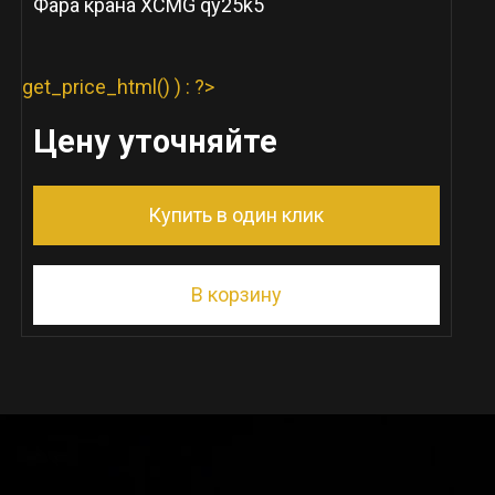
Фара крана XCMG qy25k5
get_price_html() ) : ?>
Цену уточняйте
Купить в один клик
В корзину