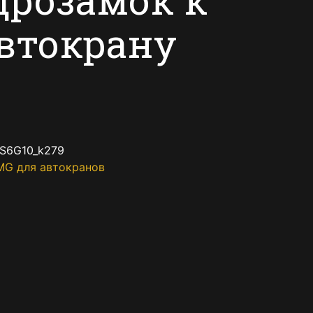
втокрану
S6G10_k279
MG для автокранов