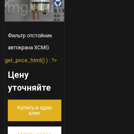
Фильтр отстойник
автокрана XCMG
get_price_html() ) : ?>
Цену
уточняйте
Купить в один
клик