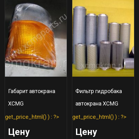
Габарит автокрана
Фильтр гидробака
XCMG
автокрана XCMG
get_price_html() ) : ?>
get_price_html() ) : ?>
Цену
Цену