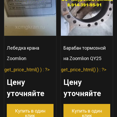
Лебедка крана
Барабан тормозной
Zoomlion
на Zoomlion QY25
get_price_html() ) : ?>
get_price_html() ) : ?>
Цену
Цену
уточняйте
уточняйте
Купить в один
Купить в один
клик
клик