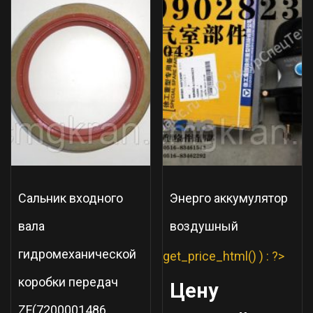
Сальник входного
Энерго аккумулятор
вала
воздушный
гидромеханической
get_price_html() ) : ?>
коробки передач
Цену
ZF(7200001486