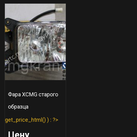
Фара XCMG старого
образца
get_price_html() ) : ?>
Цену