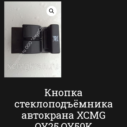
Кнопка
стеклоподъёмника
автокрана XCMG
QY25,QY50K