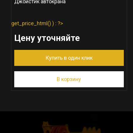
Джойстик автокрана
get_price_html() ) : ?>
Цену уточняйте
Купить в один клик
В корзину