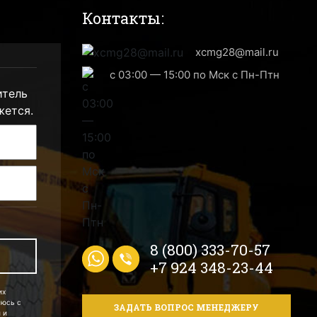
Контакты:
xcmg28@mail.ru
с 03:00 — 15:00 по Мск с Пн-Птн
итель
жется.
8 (800) 333-70-57
+7 924 348-23-44
их
аюсь с
ЗАДАТЬ ВОПРОС МЕНЕДЖЕРУ
 и