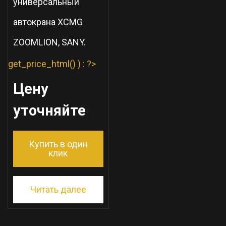
универсальный
автокрана XCMG
ZOOMLION, SANY.
get_price_html() ) : ?>
Цену
уточняйте
Купить в один
клик
Читать далее