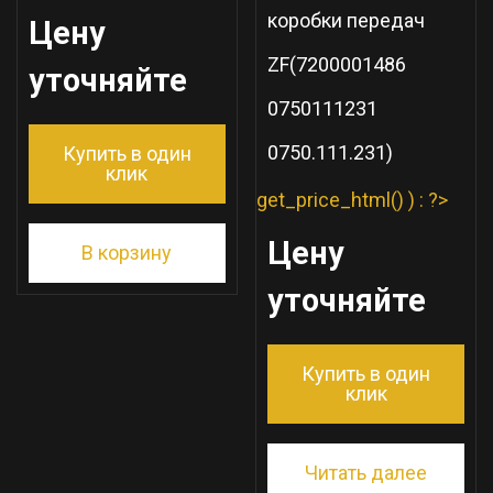
коробки передач
Цену
ZF(7200001486
уточняйте
0750111231
0750.111.231)
Купить в один
клик
get_price_html() ) : ?>
Цену
В корзину
уточняйте
Купить в один
клик
Читать далее