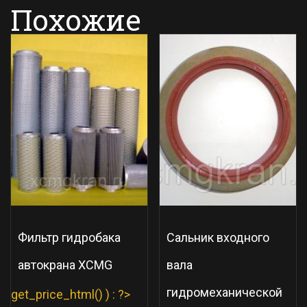
Похожие
Фильтр гидробака
Сальник входного
автокрана XCMG
вала
гидромеханической
get_price_html() ) : ?>