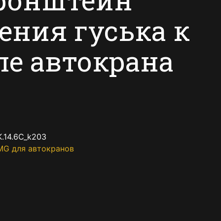
ения гуська к
ле автокрана
.14.6C_k203
MG для автокранов