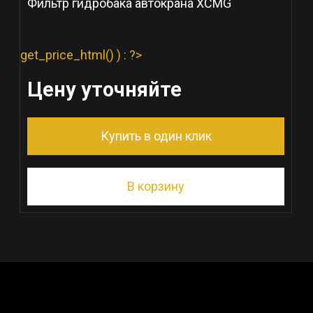
Фильтр гидробака автокрана XCMG
get_price_html() ) : ?>
Цену уточняйте
Купить в один клик
В корзину