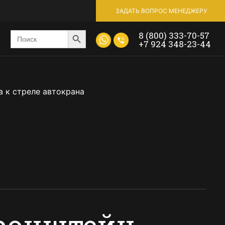
ЗАДАТЬ ВОПРОС МЕНЕДЖЕРУ
Search Button
Введите
8 (800) 333-70-57
ключевое
+7 924 348-23-44
слово
или
номер
продукта
а к стреле автокрана
ронштейн