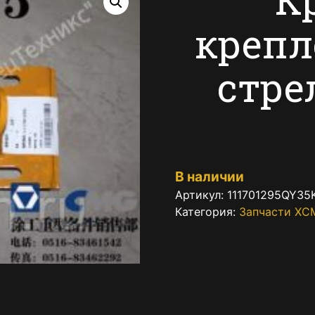
крепл
стре
В наличии
Артикул:
111701295QY35K
Категория:
Запчасти XC