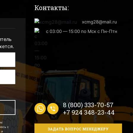
Контакты:
xcmg28@mail.ru
с 03:00 — 15:00 по Мск с Пн-Птн
итель
жется.
8 (800) 333-70-57
+7 924 348-23-44
их
аюсь с
ЗАДАТЬ ВОПРОС МЕНЕДЖЕРУ
 и