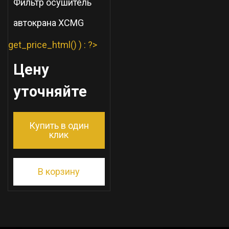
Фильтр осушитель
автокрана XCMG
get_price_html() ) : ?>
Цену
уточняйте
Купить в один
клик
В корзину