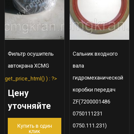
Фильтр осушитель
Сальник входного
автокрана XCMG
вала
гидромеханической
get_price_html() ) : ?>
коробки передач
Цену
ZF(7200001486
уточняйте
0750111231
0750.111.231)
Купить в один
клик