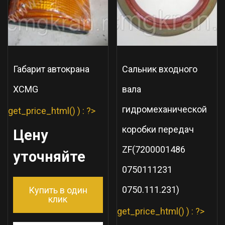
Габарит автокрана
Сальник входного
XCMG
вала
гидромеханической
get_price_html() ) : ?>
коробки передач
Цену
ZF(7200001486
уточняйте
0750111231
0750.111.231)
Купить в один
клик
get_price_html() ) : ?>