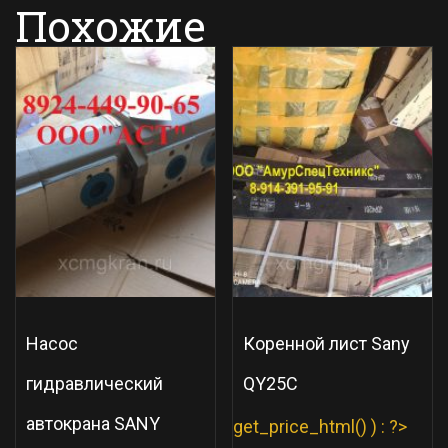
Похожие
Насос
Коренной лист Sany
гидравлический
QY25C
автокрана SANY
get_price_html() ) : ?>