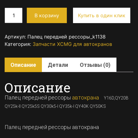
В корзину
Купить в один клик
Артикул:
Палец передней рессоры_k1138
Категория:
Запчасти XCMG для автокранов
Описание
Детали
Отзывы (0)
Описание
Палец передней рессоры
автокрана
Y16D,QY20B
QY25k-II QY25k5S QY30k5-I QY35k-I QY40K QY50KS
Палец передней рессоры автокрана