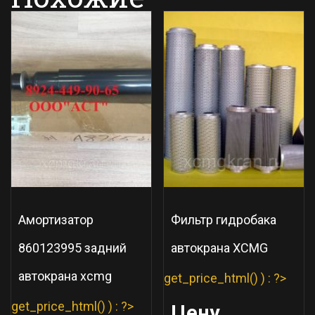
Амортизатор
Фильтр гидробака
860123995 задний
автокрана XCMG
автокрана xcmg
get_price_html() ) : ?>
get_price_html() ) : ?>
Цену