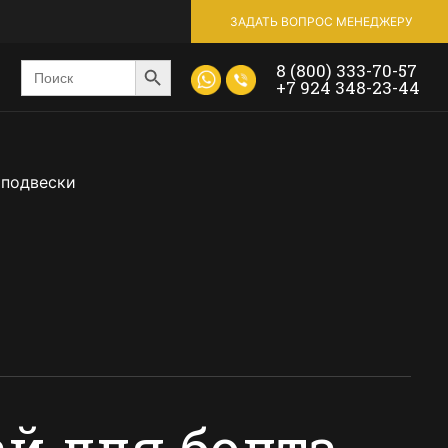
ЗАДАТЬ ВОПРОС МЕНЕДЖЕРУ
Search Button
Введите
8 (800) 333-70-57
ключевое
+7 924 348-23-44
слово
или
номер
продукта
 подвески
й для болта