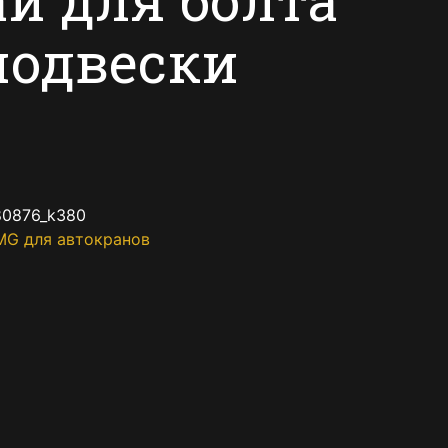
подвески
80876_k380
MG для автокранов