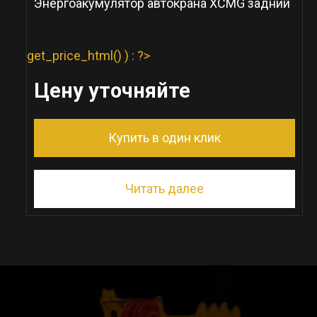
Энергоакумулятор автокрана XCMG задний
get_price_html() ) : ?>
Цену уточняйте
Купить в один клик
Читать далее