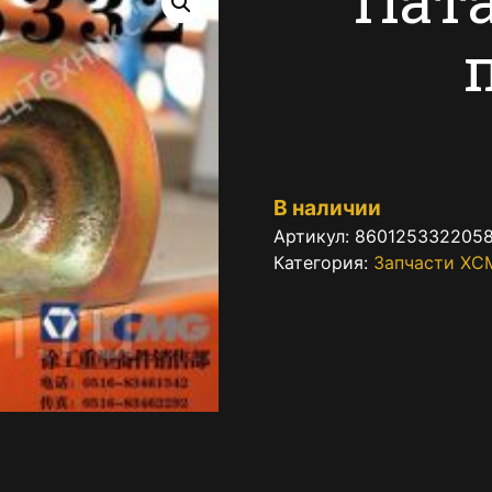
В наличии
Артикул:
860125332205
Категория:
Запчасти XC