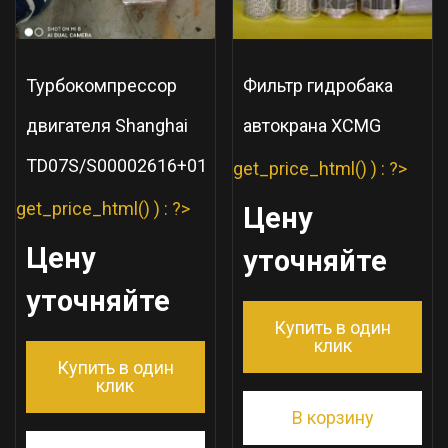
Турбокомпрессор
Фильтр гидробака
двигателя Shanghai
автокрана XCMG
TD07S/S00002616+01
get_price_html() ) : ?>
get_price_html() ) : ?>
Цену
Цену
уточняйте
уточняйте
Купить в один
клик
Купить в один
клик
В корзину