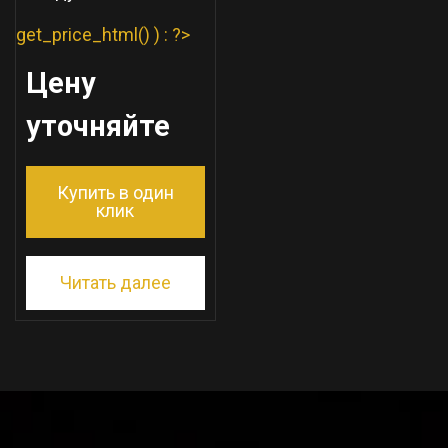
get_price_html() ) : ?>
Цену
уточняйте
Купить в один
клик
Читать далее