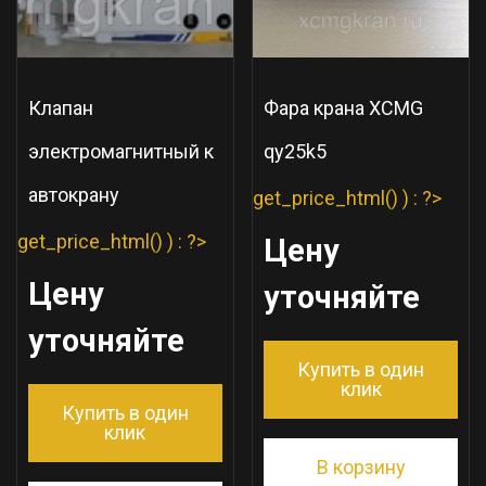
Клапан
Фара крана XCMG
электромагнитный к
qy25k5
автокрану
get_price_html() ) : ?>
get_price_html() ) : ?>
Цену
Цену
уточняйте
уточняйте
Купить в один
клик
Купить в один
клик
В корзину