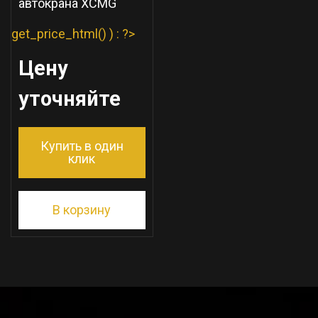
автокрана XCMG
get_price_html() ) : ?>
Цену
уточняйте
Купить в один
клик
В корзину