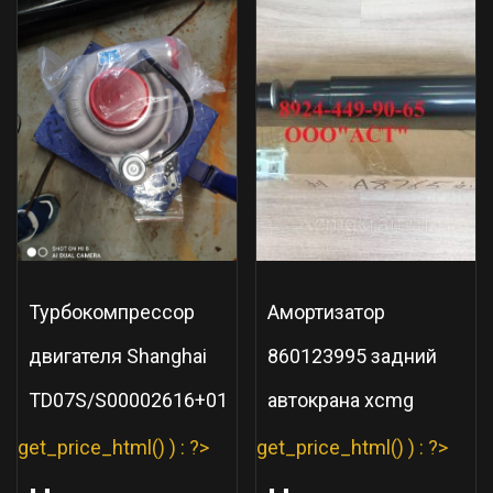
Турбокомпрессор
Амортизатор
двигателя Shanghai
860123995 задний
TD07S/S00002616+01
автокрана xcmg
get_price_html() ) : ?>
get_price_html() ) : ?>