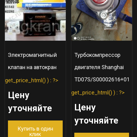
Электромагнитный
Турбокомпрессор
клапан на автокран
двигателя Shanghai
TD07S/S00002616+01
get_price_html() ) : ?>
get_price_html() ) : ?>
Цену
Цену
уточняйте
уточняйте
Купить в один
клик