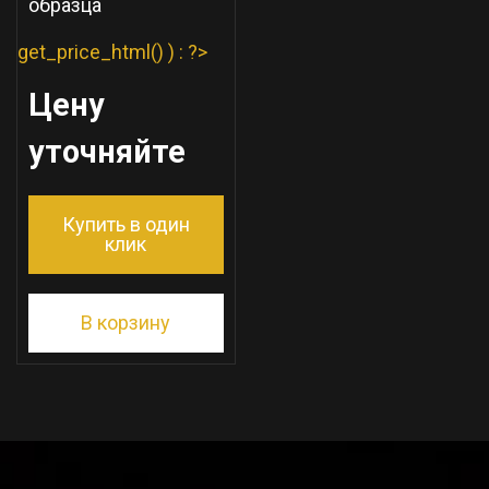
образца
get_price_html() ) : ?>
Цену
уточняйте
Купить в один
клик
В корзину