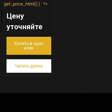
get_price_html() ) : ?>
Цену
уточняйте
Купить в один
клик
Читать далее