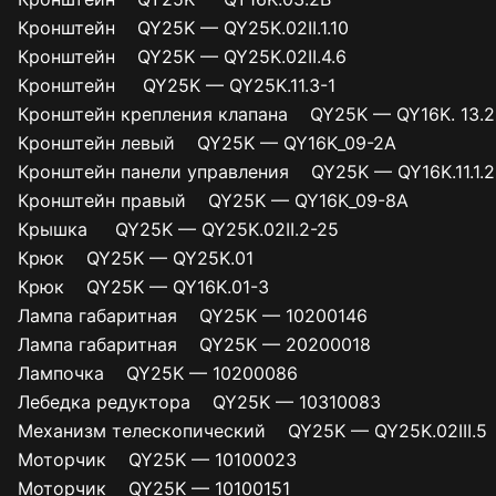
Кронштейн QY25K — QY25K.02II.1.10
Кронштейн QY25K — QY25K.02II.4.6
Кронштейн QY25K — QY25K.11.3-1
Кронштейн крепления клапана QY25K — QY16K. 13.2
Кронштейн левый QY25K — QY16K_09-2A
Кронштейн панели управления QY25K — QY16K.11.1.2
Кронштейн правый QY25K — QY16K_09-8A
Крышка QY25K — QY25K.02II.2-25
Крюк QY25K — QY25K.01
Крюк QY25K — QY16K.01-3
Лампа габаритная QY25K — 10200146
Лампа габаритная QY25K — 20200018
Лампочка QY25K — 10200086
Лебедка редуктора QY25K — 10310083
Механизм телескопический QY25K — QY25K.02III.5
Моторчик QY25K — 10100023
Моторчик QY25K — 10100151