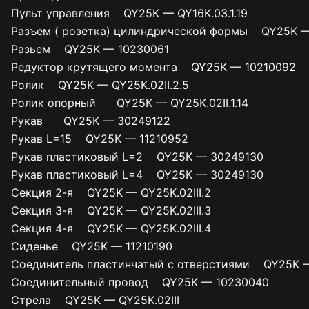
Пульт управления QY25K — QY16K.03.1.19
Разъем ( розетка) цилиндрической формы QY25K 
Разьем QY25K — 10230061
Редуктор крутящего момента QY25K — 10210092
Ролик QY25K — QY25K.02II.2.5
Ролик опорный QY25K — QY25K.02II.1.14
Рукав QY25K — 30249122
Рукав L=15 QY25K — 11210952
Рукав пластиковый L=2 QY25K — 30249130
Рукав пластиковый L=4 QY25K — 30249130
Секция 2-я QY25K — QY25K.02III.2
Секция 3-я QY25K — QY25K.02III.3
Секция 4-я QY25K — QY25K.02III.4
Сиденье QY25K — 11210190
Соединитель пластинчатый с отверстиями QY25K 
Соединительный провод QY25K — 10230040
Стрела QY25K — QY25K.02III