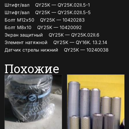
Штифт/вал QY25K — QY25K.02II.5-1
Штифт/вал QY25K — QY25K.02II.5-5
Болт М12х50 QY25K — 10420283
Болт М8х10 QY25K — 10420092
Экран защитный QY25K — QY25K.02II.6
Элемент натяжной QY25K — QY16K. 13.2.14
Датчик стрелы нижний QY25K — 10240038
Похожие