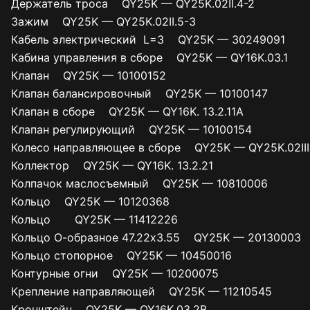
Держатель троса QY25K — QY25K.02II.4-2
Зажим QY25K — QY25K.02II.5-3
Кабель электрический L=3 QY25K — 30249091
Кабина управления в сборе QY25K — QY16K.03.1
Клапан QY25K — 10100152
Клапан балансировочный QY25K — 10100147
Клапан в сборе QY25K — QY16K. 13.2.11A
Клапан регулирующий QY25K — 10100154
Колесо направляющее в сборе QY25K — QY25K.02III.
Коллектор QY25K — QY16K. 13.2.21
Колпачок маслосъемный QY25K — 10810006
Кольцо QY25K — 10120368
Кольцо QY25K — 11412226
Кольцо О-образное 47.22х3.55 QY25K — 20130003
Кольцо стопорное QY25K — 10450016
Контурные огни QY25K — 10200075
Крепление направляющей QY25K — 11210545
Кронштейн QY25K — QY16K.03.2B