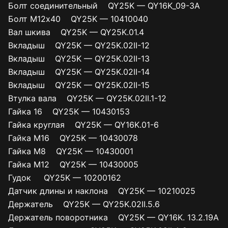
Болт соединительный QY25K — QY16K_09-3A
Болт М12х40 QY25K — 10410040
Вал шкива QY25K — QY25K.01.4
Вкладыш QY25K — QY25K.02II-12
Вкладыш QY25K — QY25K.02II-13
Вкладыш QY25K — QY25K.02II-14
Вкладыш QY25K — QY25K.02II-15
Втулка вала QY25K — QY25K.02II.1-12
Гайка 16 QY25K — 10430153
Гайка круглая QY25K — QY16K.01-6
Гайка М16 QY25K — 10430078
Гайка М8 QY25K — 10430001
Гайка М12 QY25K — 10430005
Гудок QY25K — 10200162
Датчик длины и наклона QY25K — 10210025
Держатель QY25K — QY25K.02II.5.6
Держатель поворотника QY25K — QY16K. 13.2.19A