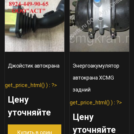
Джойстик автокрана
Энергоакумулятор
автокрана XCMG
get_price_html() ) : ?>
задний
Цену
get_price_html() ) : ?>
уточняйте
Цену
уточняйте
Купить в один