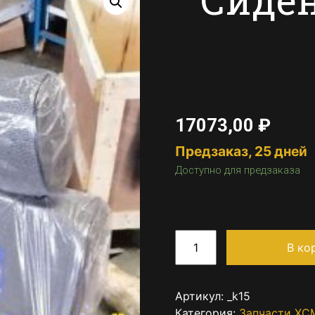
17073,00
₽
Предзаказ, 25 дней
Доступно для предзаказа
В ко
Артикул:
_k15
Категория:
Запчасти XC