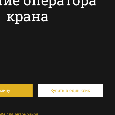
крана
рзину
Купить в один клик
MG для автокранов