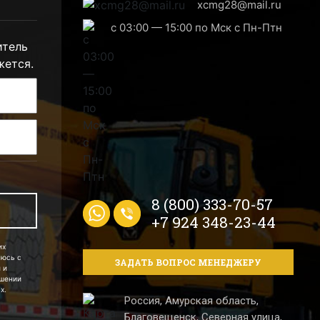
xcmg28@mail.ru
с 03:00 — 15:00 по Мск с Пн-Птн
итель
жется.
8 (800) 333-70-57
+7 924 348-23-44
их
аюсь с
ЗАДАТЬ ВОПРОС МЕНЕДЖЕРУ
 и
ошении
х.
Россия, Амурская область,
Благовещенск, Северная улица,