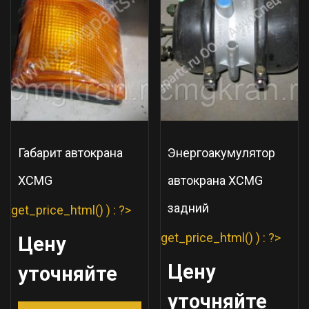
Габарит автокрана
Энергоакумулятор
XCMG
автокрана XCMG
задний
get_price_html() ) : ?>
get_price_html() ) : ?>
Цену
Цену
уточняйте
уточняйте