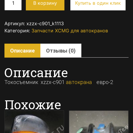
В корзину
Купить в один клик
Артикул:
xzzx-c901_k1113
Категория:
Запчасти XCMG для автокранов
Описание
Отзывы (0)
Описание
Токосъемник xzzx-c901
автокрана
евро-2
Похожие