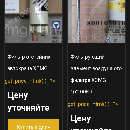
Фильтр отстойник
Фильтрующий
автокрана XCMG
элемент воздушного
фильтра XCMG
get_price_html() ) : ?>
QY100K-I
Цену
get_price_html() ) : ?>
уточняйте
Цену
Купить в один