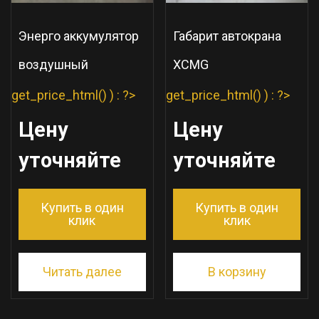
Энерго аккумулятор
Габарит автокрана
воздушный
XCMG
get_price_html() ) : ?>
get_price_html() ) : ?>
Цену
Цену
уточняйте
уточняйте
Купить в один
Купить в один
клик
клик
Читать далее
В корзину