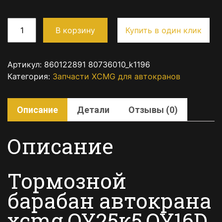
В корзину
Купить в один клик
Артикул:
860122891 80736010_k1196
Категория:
Запчасти XCMG для автокранов
Описание
Детали
Отзывы (0)
Описание
Тормозной
барабан автокрана
xcmg QY25к5,QY16D,