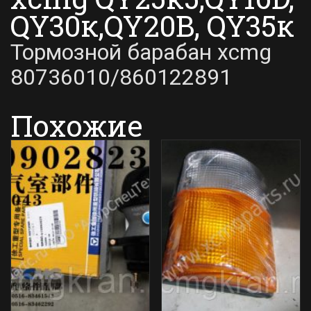
QY30к,QY20B, QY35к
Тормозной барабан xcmg
80736010/860122891
Похожие