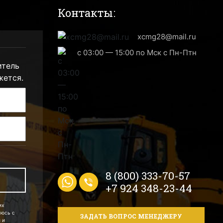
Контакты:
xcmg28@mail.ru
с 03:00 — 15:00 по Мск с Пн-Птн
итель
жется.
8 (800) 333-70-57
+7 924 348-23-44
их
аюсь с
ЗАДАТЬ ВОПРОС МЕНЕДЖЕРУ
 и