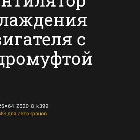
хлаждения
игателя с
дромуфтой
25×64-Z620-8_k399
MG для автокранов