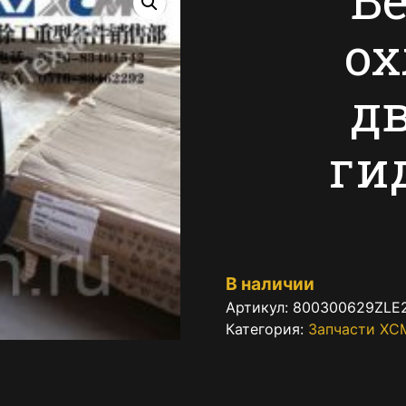
о
дв
ги
В наличии
Артикул:
800300629ZLE
Категория:
Запчасти XC