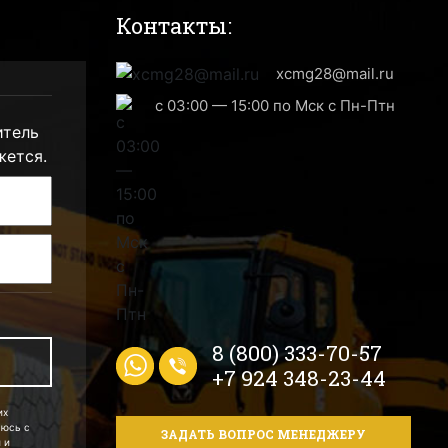
Контакты:
xcmg28@mail.ru
с 03:00 — 15:00 по Мск с Пн-Птн
итель
жется.
8 (800) 333-70-57
+7 924 348-23-44
их
аюсь с
ЗАДАТЬ ВОПРОС МЕНЕДЖЕРУ
 и