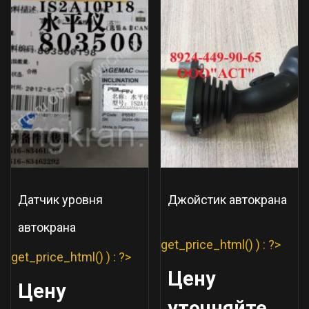
Датчик уровня
Джойстик автокрана
автокрана
get_price_html() ) : ?>
get_price_html() ) : ?>
Цену
Цену
уточняйте