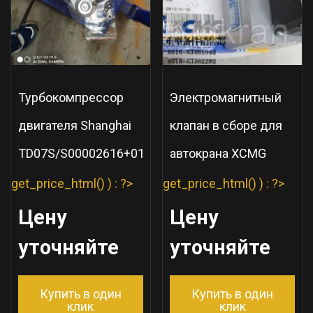
Турбокомпрессор
Электромагнитный
двигателя Shanghai
клапан в сборе для
TD07S/S00002616+01
автокрана XCMG
get_price_html() ) : ?>
get_price_html() ) : ?>
Цену
Цену
уточняйте
уточняйте
Купить в один
Купить в один
клик
клик