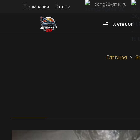
xcmg28@mail.ru
О компании
Статьи
КАТАЛОГ
Главная
З