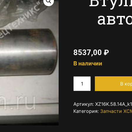
авт
8537,00
₽
В наличии
В ко
Артикул:
XZ16K.58.14A_k
Категория:
Запчасти XC