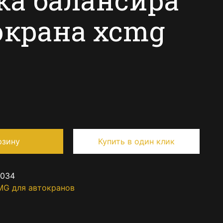
окрана xcmg
рзину
Купить в один клик
1034
MG для автокранов