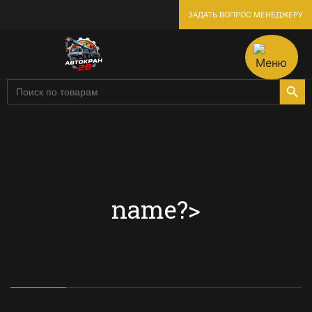
ЗАДАТЬ ВОПРОС МЕНЕДЖЕРУ
Search Butto
Введите
ключевое
слово
или
номер
продукта
name?>