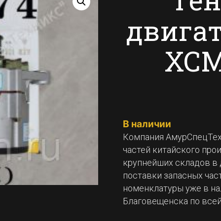
двигат
XCM
В наличии
Компания АмурСпецТех
частей китайского про
крупнейших складов в 
поставки запасных част
номенклатуры уже в на
Благовещенска по все