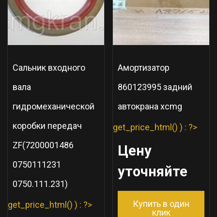
Сальник входного
Амортизатор
вала
860123995 задний
гидромеханической
автокрана xcmg
коробки передач
get_price_html() ) : ?>
ZF(7200001486
Цену
0750111231
уточняйте
0750.111.231)
Купить в один
get_price_html() ) : ?>
клик