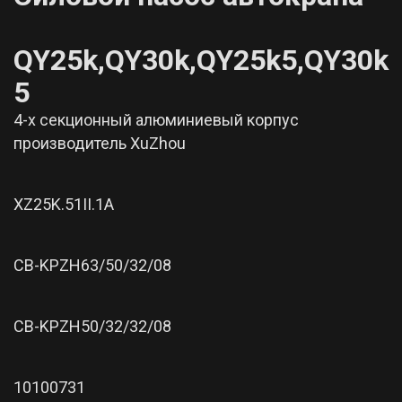
QY25k,
QY30
k,
QY25
k5,
QY30
k
5
4-х секционный алюминиевый корпус
производитель XuZhou
XZ25K.51II.1A
CB-KPZH63/50/32/08
CB-KPZH50/32/32/08
10100731