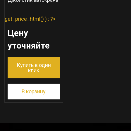
get_price_html() ) : ?>
Цену
уточняйте
Купить в один
клик
В корзину