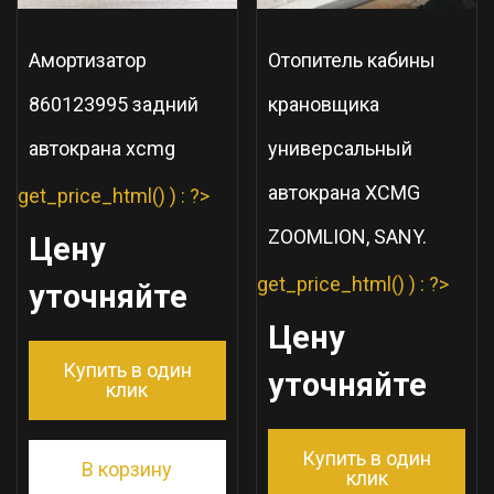
Амортизатор
Отопитель кабины
860123995 задний
крановщика
автокрана xcmg
универсальный
автокрана XCMG
get_price_html() ) : ?>
ZOOMLION, SANY.
Цену
get_price_html() ) : ?>
уточняйте
Цену
Купить в один
уточняйте
клик
Купить в один
В корзину
клик