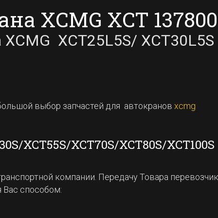
на XCMG XCT 1378005
ра XCMG XCT25L5S/ XCT30L5S
большой выбор запчастей для автокранов
xcmg
30S/XCT55S/XCT70S/XCT80S/XCT100S
 транспортной компании. Передачу Товара перевозчи
 Вас способом: