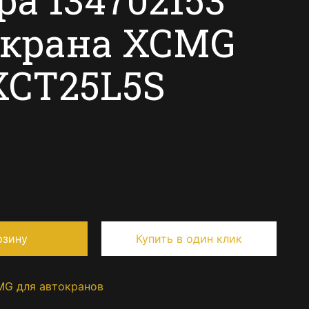
окрана XCMG
XCT25L5S
рзину
Купить в один клик
MG для автокранов