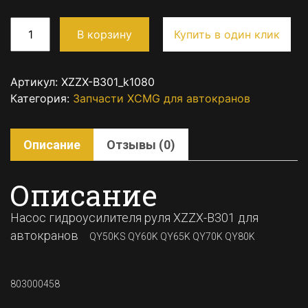
В корзину
Купить в один клик
Артикул:
XZZX-B301_k1080
Категория:
Запчасти XCMG для автокранов
Описание
Отзывы (0)
Описание
Насос гидроусилителя руля XZZX-B301 для
автокранов
QY50KS QY60K QY65K QY70K QY80K
803000458